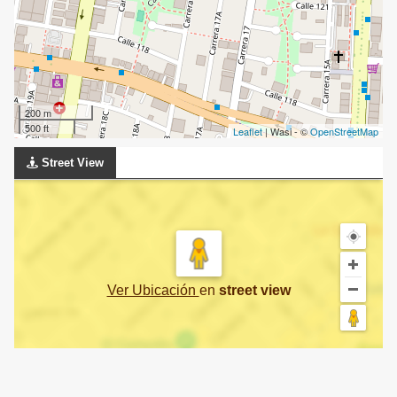
200 m
500 ft
Leaflet
| Wasi - ©
OpenStreetMap
Street View
Ver Ubicación
en
street view