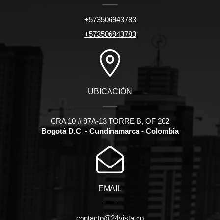
+573506943783
+573506943783
UBICACIÓN
CRA 10 # 97A-13 TORRE B, OF 202
Bogotá D.C. - Cundinamarca - Colombia
EMAIL
contacto@24vista.co