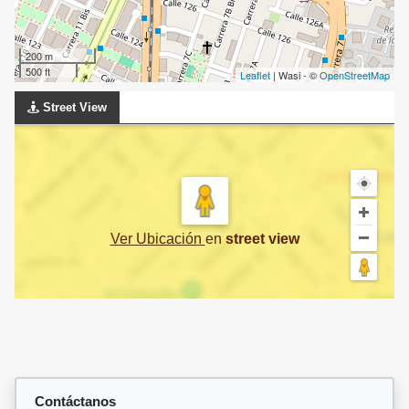
200 m
500 ft
Leaflet
| Wasi - ©
OpenStreetMap
Street View
Ver Ubicación
en
street view
Contáctanos