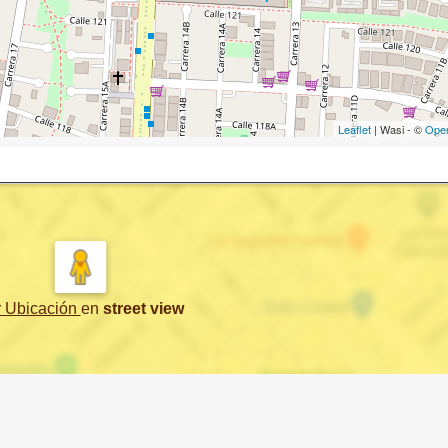
Leaflet
| Wasi - ©
Ope
r Ubicación
en
street view