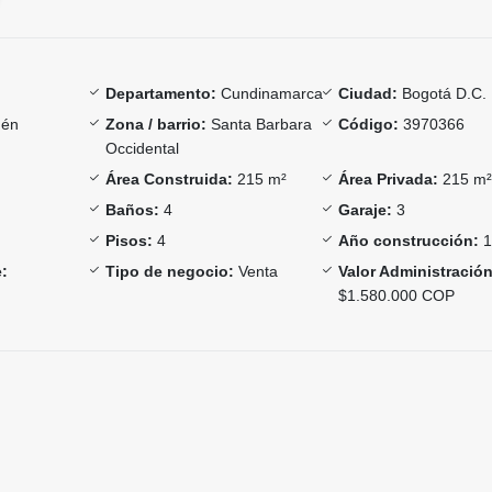
Departamento:
Cundinamarca
Ciudad:
Bogotá D.C.
én
Zona / barrio:
Santa Barbara
Código:
3970366
Occidental
Área Construida:
215 m²
Área Privada:
215 m
Baños:
4
Garaje:
3
Pisos:
4
Año construcción:
1
:
Tipo de negocio:
Venta
Valor Administración
$1.580.000 COP