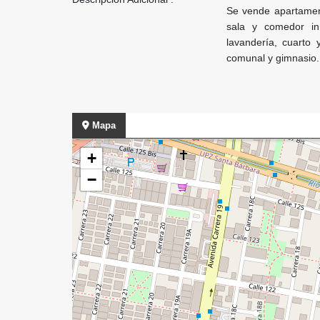
Se vende apartament
sala y comedor ind
lavandería, cuarto 
comunal y gimnasio.
Mapa
+
−