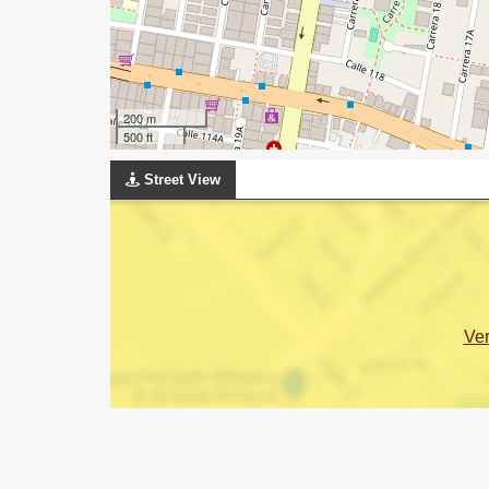
200 m
500 ft
Street View
Ve