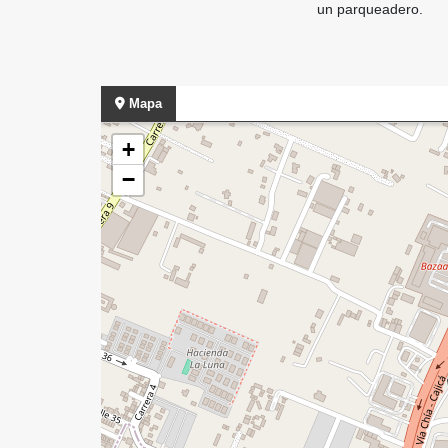
un parqueadero.
Mapa
+
−