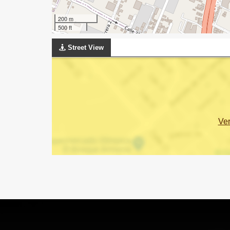
200 m
500 ft
Street View
Ve