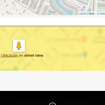
Leaflet
| Wasi - ©
Ope
r Ubicación
en
street view