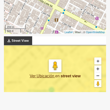
200 m
500 ft
Leaflet
| Wasi - ©
OpenStreetMap
Street View
Ver Ubicación
en
street view