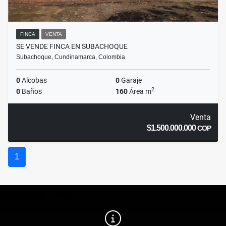
FINCA
VENTA
SE VENDE FINCA EN SUBACHOQUE
Subachoque, Cundinamarca, Colombia
0
Alcobas
0
Garaje
2
0
Baños
160
Área m
Venta
$1.500.000.000
COP
1